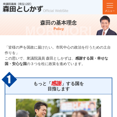
森田の基本理念
Policy
「皆様の声を国政に届けたい。市民中心の政治を行うための土台
作りを」
この思いで、衆議院議員 森田としかずは、
感謝する国・幸せな
国・安心な国
の３つを柱に政策を進めています。
感謝
もっと「
」する国を
目指します