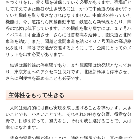
ちづくりをし、働く場を確保していく必要があります。宿場町と
して栄えてきた熊谷が生き残るには、かつて中仙道の宿場が持っ
ていた機能を取り戻さなければなりません。中仙道の持っていた
機能は、今、道路なら関越自動車道、鉄道なら新幹線となり、熊
谷の地位は低下しています。この機能を取り戻すには、１７号バ
イパスをまず全通させ、さらには首都高を延伸し、圏央道と北関
東道を結び、また、関越と北関東道を結ぶ４０７号国道の高規格
化を図り、熊谷で交通が交差するようにして、企業にとってのメ
リットを出す必要があります。
鉄道は新幹線の停車駅であり、また籠原駅は始発駅となってお
り、東京方面へのアクセスは良好です。北陸新幹線も停車させ、
さらに利便性を高めることも必要です。
主体性をもって生きる
人間は最終的には自己実現を成し遂げることを求めます。大き
いことでも、小さいことでも、それぞれの好きな分野、得意な分
野で、目標を持って、努力をし、それを成し遂げることで、人は
幸せになれます。
賃金や資産の額が多いことは一時的な満足であり、真の幸せで