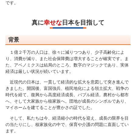
です。
真に
幸せな
日本を目指して
背景
１億２千万の人口は、徐々に減りつつあり、少子高齢化によ
り、消費が減り、また社会保障費は増大することが確実です。ま
た、アベノミクスは結局のところ、数字のマジックであり、実体
経済は厳しい状況が続いています。
近現代の日本は、一貫して経済的な拡大を意図して突き進んで
きました。開国後、富国強兵、植民地化による領土拡大、戦争の
時代を経て、復興から高度経済成長、バブル経済。農村から都市
へ、そして大家族から核家族へ。団地が成長のシンボルであり、
マイホームを建てることが豊かさの証でした。
そして、私たちは今、経済縮小の時代を迎え、成長の限界を目
の当たりにし、核家族化の中で、保育や介護の問題に直面してい
ます。