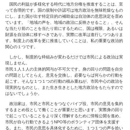
国民の利益が多様化する時代に地方分権を推進することは、至
って合理的です。国の規制や許認可は地方政治を無味乾燥なもの
にし、また国が出す特定目的の補助金は自治体の意思決定を歪め
ています。「地域の声を、地域の政治に反映させること」、そん
な当たり前のことを当たり前にするために、国は権限、あるいは
財源を自治体に移すべきであり、実際に改革は進行しつつありま
す。制度上の改革を更に推進していくことは、私の重要な政治的
関心の１つです。
しかし、制度的な枠組みが変わるだけでは市民による政治は実
現しません。
市民１人１人の主体的関与が不可欠です。身の回りの問題を自分
の問題としてとらえ、意見を交換し、必要ならば何らかの行動を
起こす。そんな１つ１つの行動の積み重ねが、市民中心の政治を
現実的なものとし、また生き生きとした地方政治をもたらすので
はないでしょうか。
政治家は、市民と市民とをつなぐパイプ役、市民の意見を集約
するまとめ役として働くことが重要だと思います。実際身の回り
で起こっていることをより深く理解するために情報公開を進め、
市民が自ら行動できるようNPO等のボランティア団体を支援す
る。また、市民の意思を具体化するために、１つ１つの声を拾い